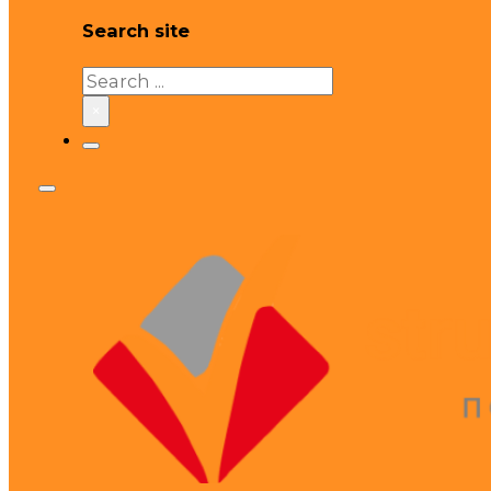
Search site
Search
×