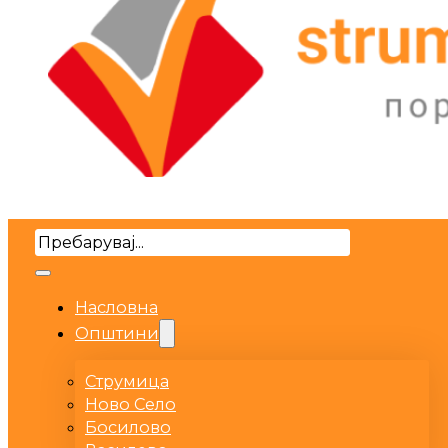
Search
Насловна
Општини
Струмица
Ново Село
Босилово