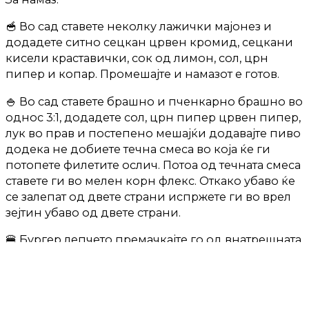
🥣 Во сад ставете неколку лажички мајонез и
додадете ситно сецкан црвен кромид, сецкани
кисели краставички, сок од лимон, сол, црн
пипер и копар. Промешајте и намазот е готов.
🍚 Во сад ставете брашно и пченкарно брашно во
однос 3:1, додадете сол, црн пипер црвен пипер,
лук во прав и постепено мешајќи додавајте пиво
додека не добиете течна смеса во која ќе ги
потопете филетите ослич. Потоа од течната смеса
ставете ги во мелен корн флекс. Откако убаво ќе
се залепат од двете страни испржете ги во врел
зејтин убаво од двете страни.
🍔 Бургер лепчето премачкајте го од внатрешната
страна со малку путер и ставете го на тостер.
Потоа, премачкајте го со намазот, ставете кругови
варено јајце, парче кашкавал, па ставете ја
похованата филета ослич, врз неа додадете од