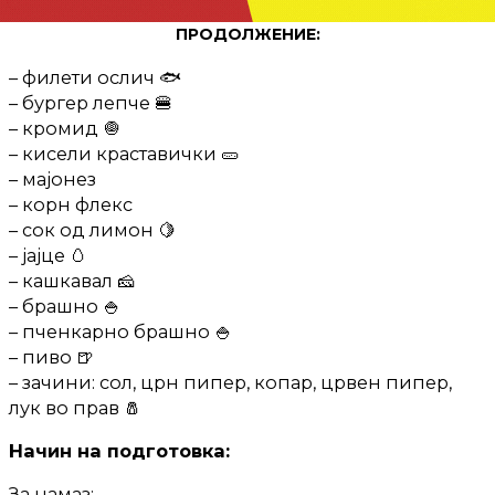
ПРОДОЛЖЕНИЕ:
– филети ослич 🐟
– бургер лепче 🍔
– кромид 🧅
– кисели краставички 🥒
– мајонез
– корн флекс
– сок од лимон 🍋
– јајце 🥚
– кашкавал 🧀
– брашно 🍚
– пченкарно брашно 🍚
– пиво 🍺
– зачини: сол, црн пипер, копар, црвен пипер,
лук во прав 🧂
Начин на подготовка:
За намаз: