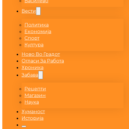
Василево
Вести
Политика
Економија
Спорт
Култура
Ново Во Градот
Огласи За Работа
Хроника
Забава
Рецепти
Магазин
Наука
Хуманост
Историја