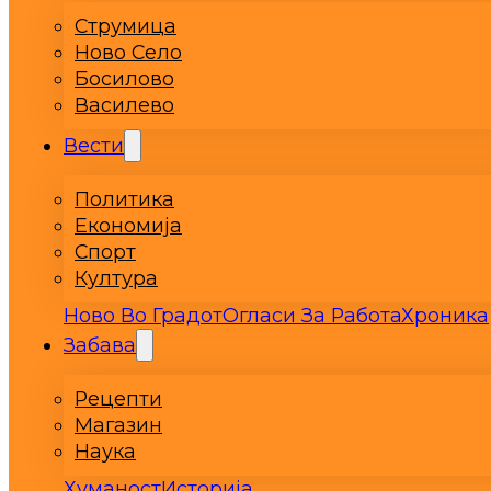
Струмица
Ново Село
Босилово
Василево
Вести
Политика
Економија
Спорт
Култура
Ново Во Градот
Огласи За Работа
Хроника
Забава
Рецепти
Магазин
Наука
Хуманост
Историја