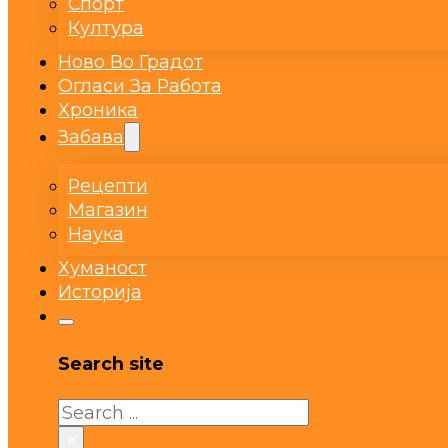
Спорт
Култура
Ново Во Градот
Огласи За Работа
Хроника
Забава
Рецепти
Магазин
Наука
Хуманост
Историја
Search site
Search
×