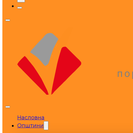
Насловна
Општини