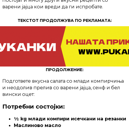
постојат и многу други вкусни рецепти со
варени јајца кои вреди да ги испробате.
ТЕКСТОТ ПРОДОЛЖУВА ПО РЕКЛАМАТА:
ПРОДОЛЖЕНИЕ:
Подгответе вкусна салата со млади компирчиња
и неодолив прелив со варени јајца, сенф и бел
вински оцет:
Потребни состојки:
½ kg млади компири исечкани на резанки
Маслиново масло