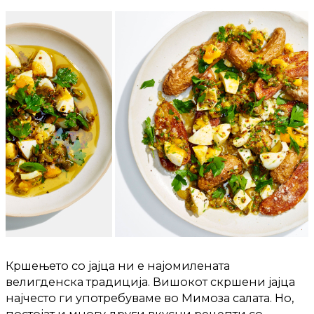
Кршењето со јајца ни е најомилената
велигденска традиција. Вишокот скршени јајца
најчесто ги употребуваме во Мимоза салата. Но,