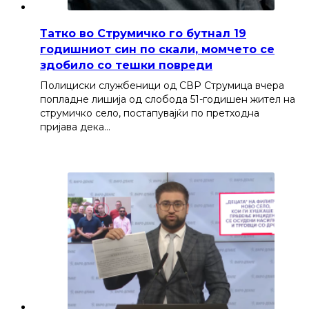
Татко во Струмичко го бутнал 19
годишниот син по скали, момчето се
здобило со тешки повреди
Полициски службеници од СВР Струмица вчера
попладне лишија од слобода 51-годишен жител на
струмичко село, постапувајќи по претходна
пријава дека…