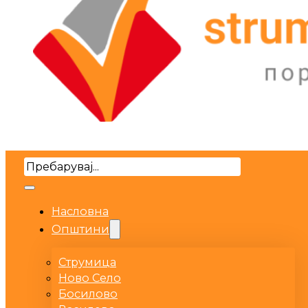
Search
Насловна
Општини
Струмица
Ново Село
Босилово