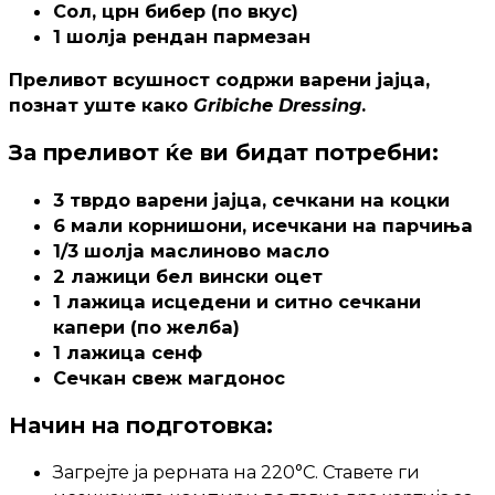
Сол, црн бибер (по вкус)
1 шолја рендан пармезан
Преливот всушност содржи варени јајца,
познат уште како
Gribiche Dressing
.
За преливот ќе ви бидат потребни:
3 тврдо варени јајца, сечкани на коцки
6 мали корнишони, исечкани на парчиња
1/3 шолја маслиново масло
2 лажици бел вински оцет
1 лажица исцедени и ситно сечкани
капери (по желба)
1 лажица сенф
Сечкан свеж магдонос
Начин на подготовка:
Загрејте ја рерната на 220°С. Ставете ги