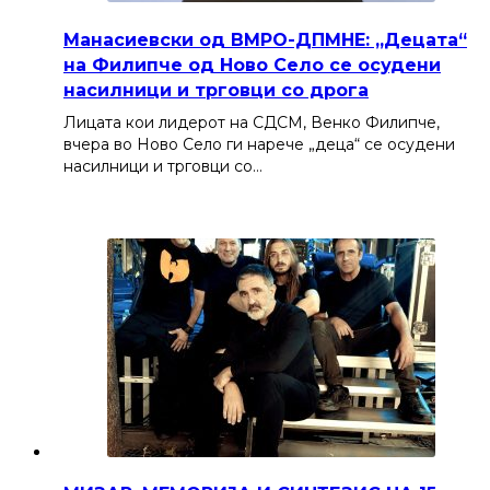
Манасиевски од ВМРО-ДПМНЕ: „Децата“
на Филипче од Ново Село се осудени
насилници и трговци со дрога
Лицата кои лидерот на СДСМ, Венко Филипче,
вчера во Ново Село ги нарече „деца“ се осудени
насилници и трговци со…