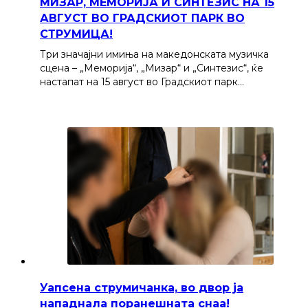
МИЗАР, МЕМОРИЈА И СИНТЕЗИС НА 15
АВГУСТ ВО ГРАДСКИОТ ПАРК ВО
СТРУМИЦА!
Три значајни имиња на македонската музичка
сцена – „Меморија“, „Мизар“ и „Синтезис“, ќе
настапат на 15 август во Градскиот парк…
Уапсена струмичанка, во двор ја
нападнала поранешната снаа!