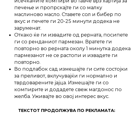
исечканите компири во тавче врз хартија за
печење и пропрскајте ги со малку
маслиново масло. Ставете сол и бибер по
вкус и печете ги 20-25 минути додека не
заруменат.
Откако ќе ги извадите од рерната, посипете
ги со ренданиот пармезан. Вратете ги
повторно во рерната околу 1 минутка додека
пармезанот не се растопи и извадете ги
повторно.
Во подлабок сад измешајте ги сите состојки
за преливот, вклучувајќи ги нормално и
тврдоварените јајца. Измешајте ги со
компирите и додадете свеж магдонос по
желба. Уживајте во овој интерес вкус.
ТЕКСТОТ ПРОДОЛЖУВА ПО РЕКЛАМАТА: