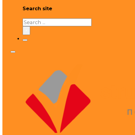
Search site
Search
×