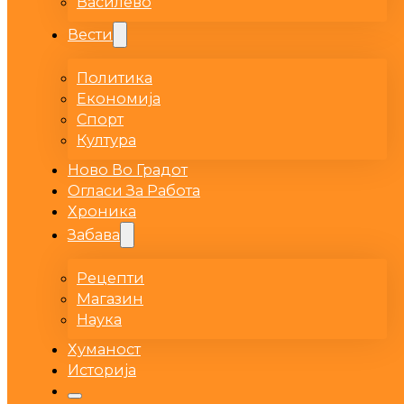
Василево
Вести
Политика
Економија
Спорт
Култура
Ново Во Градот
Огласи За Работа
Хроника
Забава
Рецепти
Магазин
Наука
Хуманост
Историја