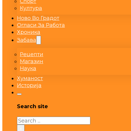
Спорт
Култура
Ново Во Градот
Огласи За Работа
Хроника
Забава
Рецепти
Магазин
Наука
Хуманост
Историја
Search site
Search
×