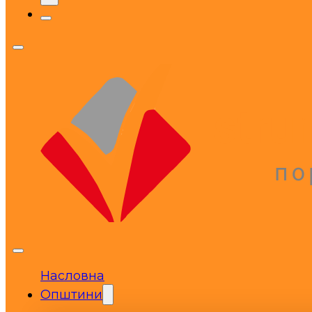
Насловна
Општини