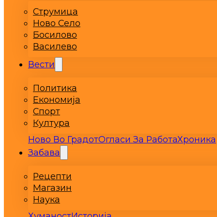
Струмица
Ново Село
Босилово
Василево
Вести
Политика
Економија
Спорт
Култура
Ново Во Градот
Огласи За Работа
Хроника
Забава
Рецепти
Магазин
Наука
Хуманост
Историја