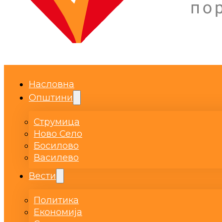
Насловна
Општини
Струмица
Ново Село
Босилово
Василево
Вести
Политика
Економија