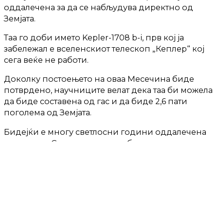
оддалечена за да се набљудува директно од
Земјата.
Таа го доби името Kepler-1708 b-i, прв кој ја
забележал е вселенскиот телескоп „Кеплер“ кој
сега веќе не работи.
Доколку постоењето на оваа Месечина биде
потврдено, научниците велат дека таа би можела
да биде составена од гас и да биде 2,6 пати
поголема од Земјата.
Бидејќи е многу светлосни години оддалечена
од нашиот Сончев систем, набљудувањето и
проучувањето на ваквите Месечини е тешко
изводливо.
Астрономите велат дека има докази дека тие
постојат иако се многу слаби. Тоа може да биде
правилниот пад во осветлувањето кое го
емитуваат егзопланетите, познати и како криви