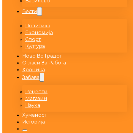
Василево
Вести
Политика
Економија
Спорт
Култура
Ново Во Градот
Огласи За Работа
Хроника
Забава
Рецепти
Магазин
Наука
Хуманост
Историја