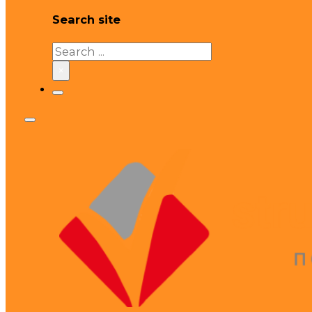
Search site
Search
×