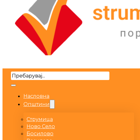
Search
Насловна
Општини
Струмица
Ново Село
Босилово