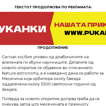
ТЕКСТОТ ПРОДОЛЖУВА ПО РЕКЛАМАТА:
ПРОДОЛЖЕНИЕ:
Сигнал кој бил уловен од длабичините на
вселената ги збуни научниците. Деталите од
новото откритие се објавени во списанието
Nature astronomy, a е наведено дека се работи за
Месечина која орбитира околу Ѕвезда
оддалечена околу 5500 светлосни години од
Земјата.
Потврда за новото откритие допрва треба да се
очекува, затоа што месечината е премногу