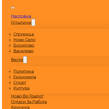
Насловна
Општини
Струмица
Ново Село
Босилово
Василево
Вести
Политика
Економија
Спорт
Култура
Ново Во Градот
Огласи За Работа
Хроника