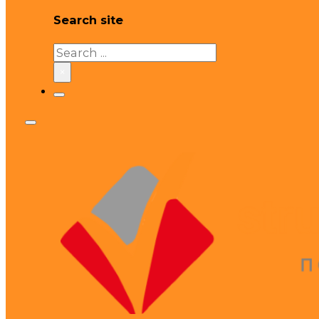
Search site
Search
×