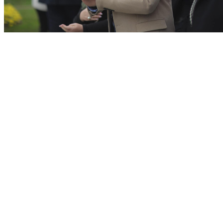
ТЕКСТОТ ПРОДОЛЖУВА ПО РЕКЛАМАТА:
ПРОДОЛЖЕНИЕ:
Коста Костадинов, градоначалник на
општина Струмица:
Не за службено возило од општината, не за
службен телефон на сметка на општината и
граѓаните.