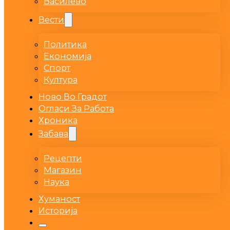
Василево
Вести
Политика
Економија
Спорт
Култура
Ново Во Градот
Огласи За Работа
Хроника
Забава
Рецепти
Магазин
Наука
Хуманост
Историја