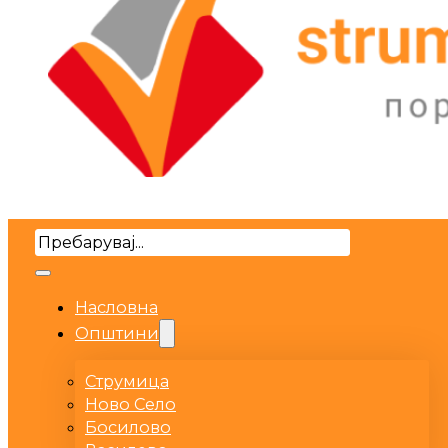
Search
Насловна
Општини
Струмица
Ново Село
Босилово