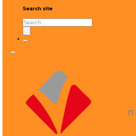
Search site
Search
×