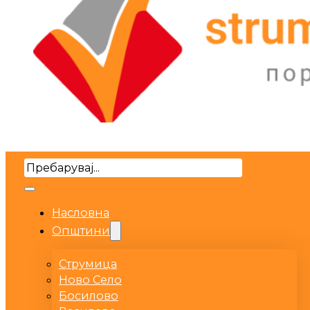
Search
Насловна
Општини
Струмица
Ново Село
Босилово