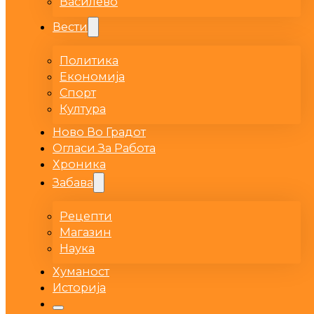
Василево
Вести
Политика
Економија
Спорт
Култура
Ново Во Градот
Огласи За Работа
Хроника
Забава
Рецепти
Магазин
Наука
Хуманост
Историја