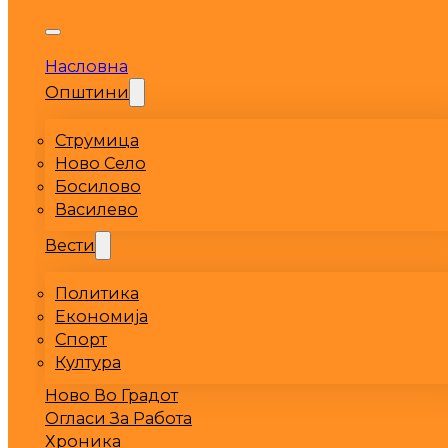
Насловна
Општини
Струмица
Ново Село
Босилово
Василево
Вести
Политика
Економија
Спорт
Култура
Ново Во Градот
Огласи За Работа
Хроника