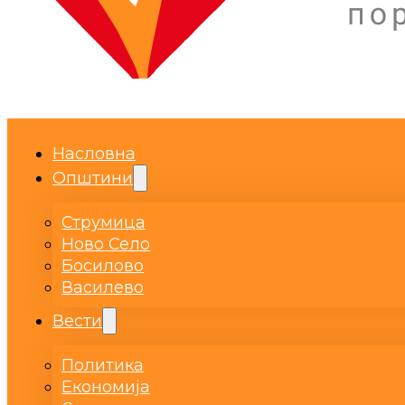
Насловна
Општини
Струмица
Ново Село
Босилово
Василево
Вести
Политика
Економија