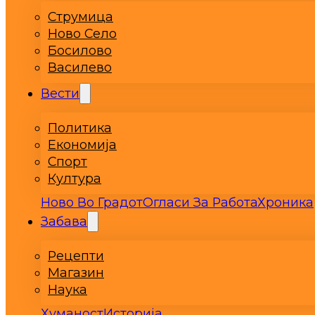
Струмица
Ново Село
Босилово
Василево
Вести
Политика
Економија
Спорт
Култура
Ново Во Градот
Огласи За Работа
Хроника
Забава
Рецепти
Магазин
Наука
Хуманост
Историја