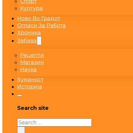
Спорт
Култура
Ново Во Градот
Огласи За Работа
Хроника
Забава
Рецепти
Магазин
Наука
Хуманост
Историја
Search site
Search
×