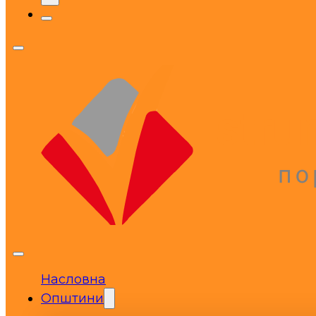
Насловна
Општини