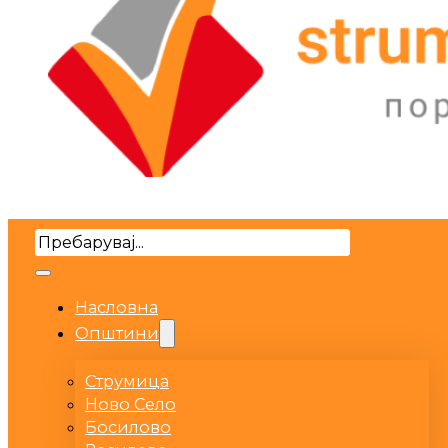
Search
Насловна
Општини
Струмица
Ново Село
Босилово