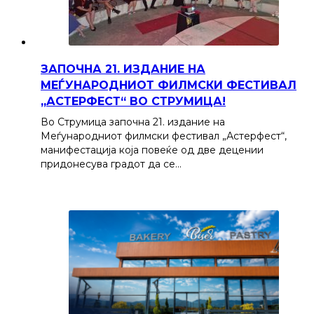
ЗАПОЧНА 21. ИЗДАНИЕ НА
МЕЃУНАРОДНИОТ ФИЛМСКИ ФЕСТИВАЛ
„АСТЕРФЕСТ“ ВО СТРУМИЦА!
Во Струмица започна 21. издание на
Меѓународниот филмски фестивал „Астерфест“,
манифестација која повеќе од две децении
придонесува градот да се…