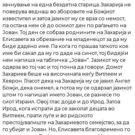
зачнување на една бездетна старица. Захарија не
поверува веднаш во зборовите на Божјиот
известител и затоа јазикот му се врза со немост,
па остана нем сè до осмиот ден по раѓањето на
Јован. Тој ден се собраа роднините на Захарија и
Елисавета за обрезание на младенецот за да му
биде дадено име. Па кога го прашаа таткото кое
име би сакал да му го даде на синот, тој бидејќи
нем напиша на табличка: „Јован“. Јазикот му се
одврза во тој час и тој почна да говори. Домот
Захариев беше на височината меѓу Витлеем и
Хеврон. Гласот дека на Захарија му се јавил Ангел
Божји, дека онемел, а потоа му се одврзал јазикот
штом го напишал името Јован, се разнесе по
сиот Израил. Овој глас дојде и до Ирод. Затоа
Ирод, кога испрати да се заколат децата во
Витлеем, прати луѓе и во ридското
престојувалиште на Захариевото семејство, за да
го убијат и Јован. Но, Елисавета благовремено го