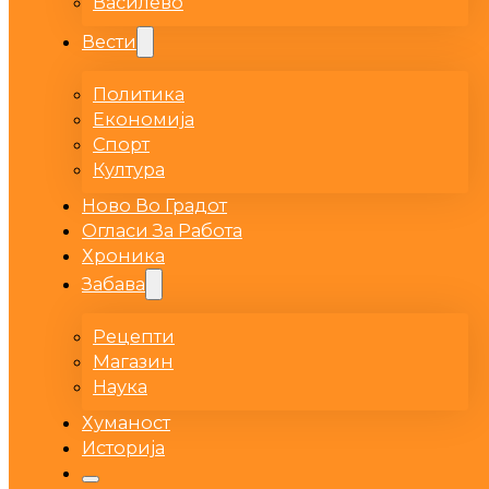
Василево
Вести
Политика
Економија
Спорт
Култура
Ново Во Градот
Огласи За Работа
Хроника
Забава
Рецепти
Магазин
Наука
Хуманост
Историја