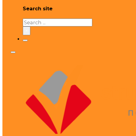
Search site
Search
×