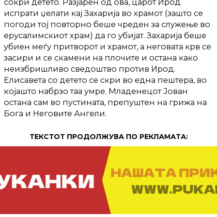
сокри детето. Разјарен од ова, царот Ирод
испрати џелати кај Захарија во храмот (зашто се
погоди тој повторно беше чреден за служење во
ерусалимскиот храм) да го убијат. Захарија беше
убиен меѓу притворот и храмот, а неговата крв се
засири и се скамени на плочите и остана како
неизбришливо сведоштво против Ирод.
Елисавета со детето се скри во една пештера, во
којашто набрзо таа умре. Младенецот Јован
остана сам во пустината, препуштен на грижа на
Бога и Неговите Ангели.
ТЕКСТОТ ПРОДОЛЖУВА ПО РЕКЛАМАТА: