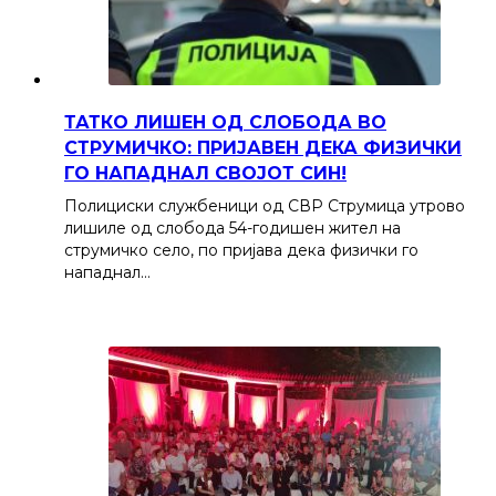
ТАТКО ЛИШЕН ОД СЛОБОДА ВО
СТРУМИЧКО: ПРИЈАВЕН ДЕКА ФИЗИЧКИ
ГО НАПАДНАЛ СВОЈОТ СИН!
Полициски службеници од СВР Струмица утрово
лишиле од слобода 54-годишен жител на
струмичко село, по пријава дека физички го
нападнал…