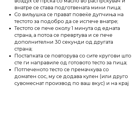
воздух се прска со масло во распрскувач и
внатре се става подготвената мини пица;
Со виљушка се прават повеќе дупчиња на
тестото за подобро да се испече внатре;
Тестото се пече околу 1 минута од едната
страна, а потоа се превртува и се пече
дополнителни 30 секунди од другата
страна;
Постапката се повторува со сите кругови што
сте ги направиле од готовото тесто за пица;
Потпеченото тесто се премачкува со
доматен сос, му се додава кулен (или друго
сувомеснат производ по ваш вкус) и на крај
се става рендан кашкавал;
Вака подготвената пица се пече на
температура од 190 степени Целзиусови од 1
до 3 минути или додека кашкавалот не се
стопи (слободно можете да ја отворите
корпата и да проверите).