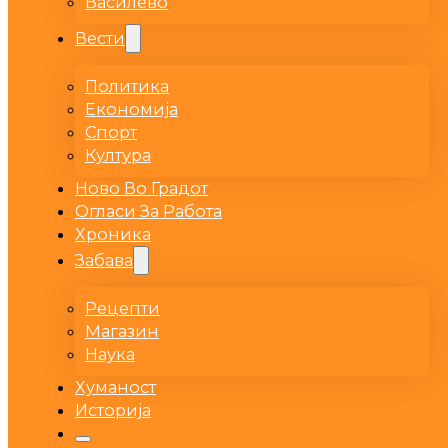
Василево
Вести
Политика
Економија
Спорт
Култура
Ново Во Градот
Огласи За Работа
Хроника
Забава
Рецепти
Магазин
Наука
Хуманост
Историја