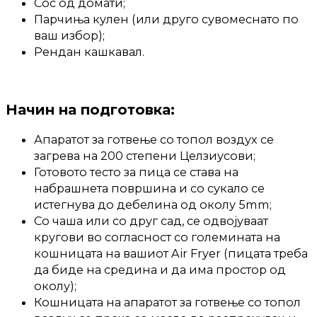
Сос од домати;
Парчиња кулен (или друго сувомеснато по
ваш избор);
Рендан кашкавал.
Начин на подготовка:
Апаратот за готвење со топол воздух се
загрева на 200 степени Целзиусови;
Готовото тесто за пица се става на
набрашнета површина и со сукало се
истегнува до дебелина од околу 5mm;
Со чаша или со друг сад, се одвојуваат
кругови во согласност со големината на
кошницата на вашиот Air Fryer (пицата треба
да биде на средина и да има простор од
околу);
Кошницата на апаратот за готвење со топол