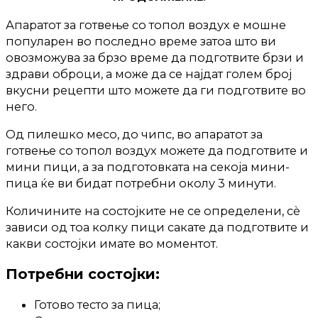
Апаратот за готвење со топол воздух е мошне
популарен во последно време затоа што ви
овозможува за брзо време да подготвите брзи и
здрави оброци, а може да се најдат голем број
вкусни рецепти што можете да ги подготвите во
него.
Од пилешко месо, до чипс, во апаратот за
готвење со топол воздух можете да подготвите и
мини пици, а за подготовката на секоја мини-
пица ќе ви бидат потребни околу 3 минути.
Количините на состојките не се определени, сѐ
зависи од тоа колку пици сакате да подготвите и
какви состојки имате во моментот.
Потребни состојки:
Готово тесто за пица;