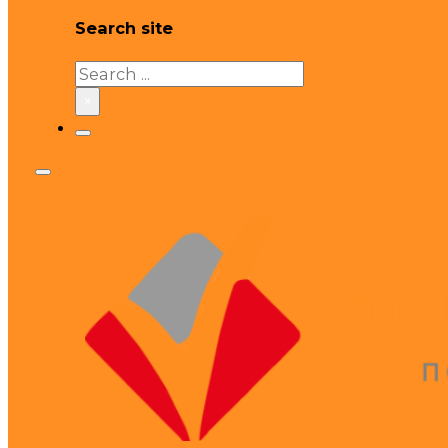
Search site
Search
×