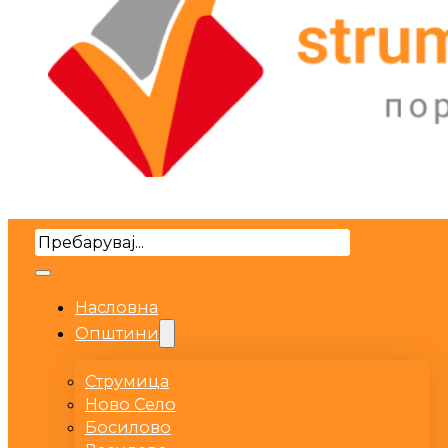
Search
Насловна
Општини
Струмица
Ново Село
Босилово