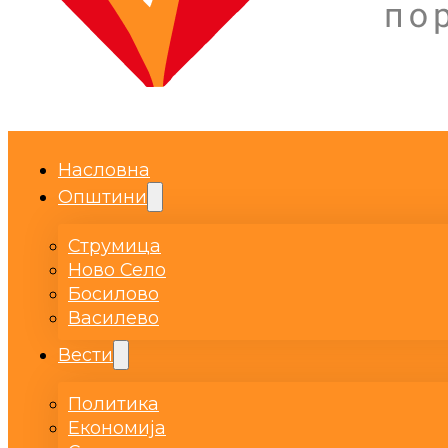
Насловна
Општини
Струмица
Ново Село
Босилово
Василево
Вести
Политика
Економија