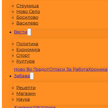
Струмица
Ново Село
Босилово
Василево
Вести
Политика
Економија
Спорт
Култура
Ново Во Градот
Огласи За Работа
Хроника
Забава
Рецепти
Магазин
Наука
Хуманост
Историја