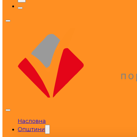
Насловна
Општини