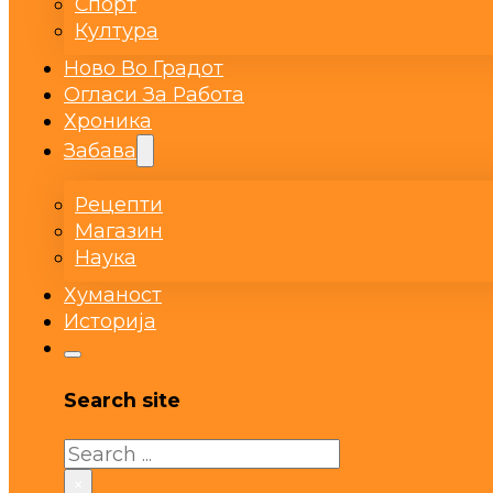
Спорт
Култура
Ново Во Градот
Огласи За Работа
Хроника
Забава
Рецепти
Магазин
Наука
Хуманост
Историја
Search site
Search
×