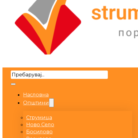
Search
Насловна
Општини
Струмица
Ново Село
Босилово