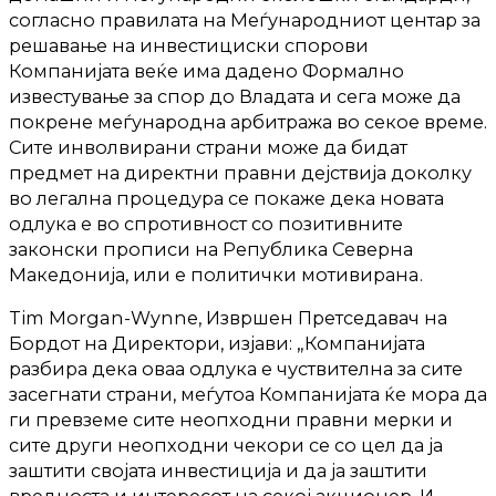
согласно правилата на Меѓународниот центар за
решавање на инвестициски спорови
Компанијата веќе има дадено Формално
известување за спор до Владата и сега може да
покрене меѓународна арбитража во секое време.
Сите инволвирани страни може да бидат
предмет на директни правни дејствија доколку
во легална процедура се покаже дека новата
одлука е во спротивност со позитивните
законски прописи на Република Северна
Македонија, или е политички мотивиранa.
Tim Morgan-Wynne, Извршен Претседавач на
Бордот на Директори, изјави: „Компанијата
разбира дека оваа одлука е чуствителна за сите
засегнати страни, меѓутоа Компанијата ќе мора да
ги превземе сите неопходни правни мерки и
сите други неопходни чекори се со цел да ја
заштити својата инвестиција и да ја заштити