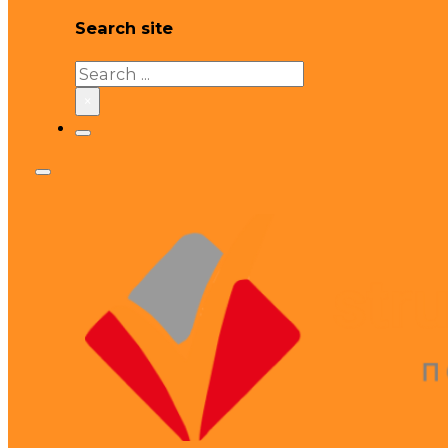
Search site
Search
×