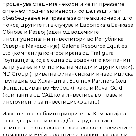
проценува следните чекори и ќе ги превземе
сите неопходни активности со цел заштита и
обезбедување на правата за сите акционери, што
покрај другите ги вклучува и Европската Банка за
Обнова и Развој (еден од водечките
институционални инвеститори во Република
Северна Македонија), Galena Resource Equities
Ltd (компанија контролирана од Trafigura
Групацијата, која е една од водечките компании
за тргување и логистика на метали и други стоки),
ND Group (приватна финансиска и инвестициска
групација од Холандија), Equinox Partners (хеџ
фонд лоциран во Њу Јорк), како и Royal Gold
(компанија од САД која инвестира во права и
инструменти за инвестициско злато).
Иако непоколеблив приоритет за Компанијата
останува развој и изградба на рударскиот
комплекс во целосна согласност со современите
домашни и меѓународни еколошки стандарди,