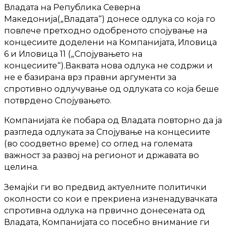
Владата на Република Северна
Македонија(„Владата“) донесе одлука со која го
повлече претходно одобреното спојување на
концесиите доделени на Компанијата, Иловица
6 и Иловица 11 („Спојувањето на
концесиите“).Ваквата нова одлука не содржи и
не е базирана врз правни аргументи за
спротивно одлучување од одлуката со која беше
потврдено Спојувањето.
Компанијата ќе побара од Владата повторно да ја
разгледа одлуката за Спојување на концесиите
(во соодветно време) со оглед на големата
важност за развој на регионот и државата во
целина.
Земајќи ги во предвид актуелните политички
околности со кои е прекриена изненадувачката
спротивна одлука на првично донесената од
Владата, Компанијата со посебно внимание ги