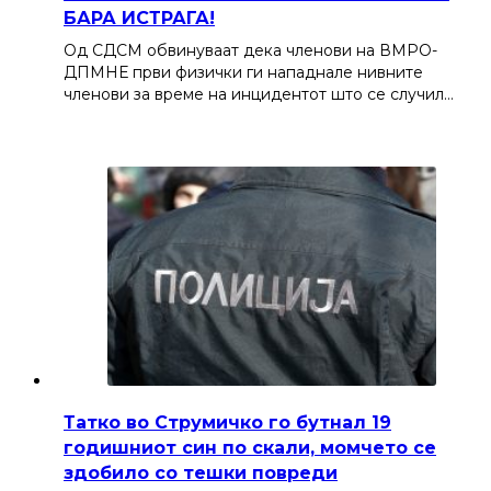
БАРА ИСТРАГА!
Од СДСМ обвинуваат дека членови на ВМРО-
ДПМНЕ први физички ги нападнале нивните
членови за време на инцидентот што се случил…
Татко во Струмичко го бутнал 19
годишниот син по скали, момчето се
здобило со тешки повреди