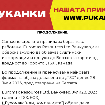
ПРОДОЛЖЕНИЕ:
Согласно строгите правила за берзанско
работење, Euromax Resources Ltd Ванкувер,има
обврска ажурно да објавува суштински
информации и одлуки до Берзата за хартии од
вредност во Торонто „TSX“, Канада.
Во продолжение ја пренесуваме најновата
формална објава доставена до „TSX“ денес 28
Јули 2023, пред отворање на Берзата:
Euromax Resources Ltd, Ванкувер, Јули28, 2023
година- (TSX: EOX):
(„Еуромакс“или„Компанијата“) објави дека