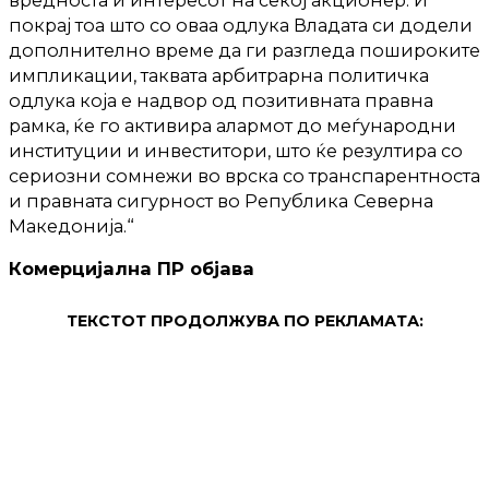
вредноста и интересот на секој акционер. И
покрај тоа што со оваа одлука Владата си додели
дополнително време да ги разгледа пошироките
импликации, таквата арбитрарна политичка
одлука која е надвор од позитивната правна
рамка, ќе го активира алармот до меѓународни
институции и инвеститори, што ќе резултира со
сериозни сомнежи во врска со транспарентноста
и правната сигурност во Републикa Северна
Македонија.“
Комерцијална ПР објава
ТЕКСТОТ ПРОДОЛЖУВА ПО РЕКЛАМАТА: