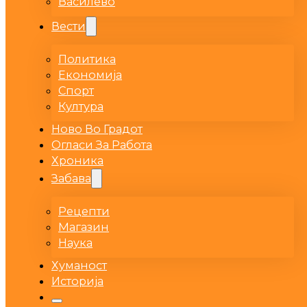
Василево
Вести
Политика
Економија
Спорт
Култура
Ново Во Градот
Огласи За Работа
Хроника
Забава
Рецепти
Магазин
Наука
Хуманост
Историја