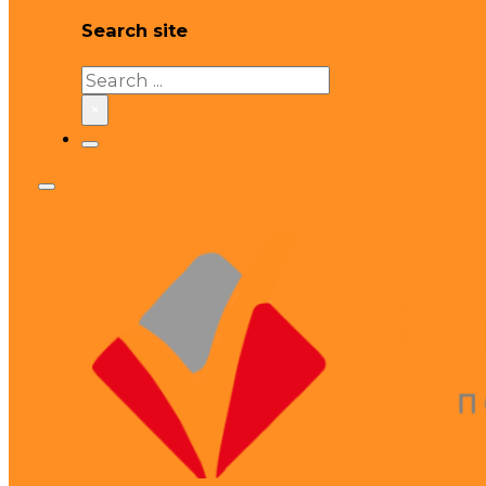
Search site
Search
×