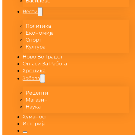
Василево
Вести
Политика
Економија
Спорт
Култура
Ново Во Градот
Огласи За Работа
Хроника
Забава
Рецепти
Магазин
Наука
Хуманост
Историја