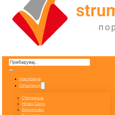
Search
Насловна
Општини
Струмица
Ново Село
Босилово