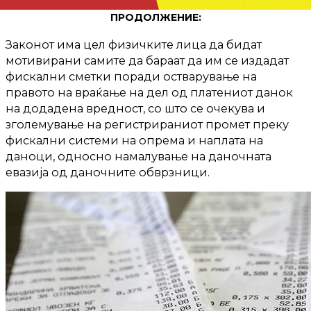
ПРОДОЛЖЕНИЕ:
Законот има цел физичките лица да бидат
мотивирани самите да бараат да им се издадат
фискални сметки поради остварување на
правото на враќање на дел од платениот данок
на додадена вредност, со што се очекува и
зголемување на регистрираниот промет преку
фискални системи на опрема и наплата на
даноци, односно намалување на даночната
евазија од даночните обврзници.