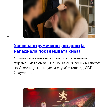
Уапсена струмичанка, во двор ја
нападнала поранешната снаа!
Струмичанка уапсена откако ја нападнала
поранешната снаа. - На 05.08.2026 во 18:40 часот
во Струмица, полициски службеници од СВР
Струмица…