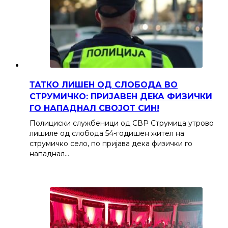
ТАТКО ЛИШЕН ОД СЛОБОДА ВО
СТРУМИЧКО: ПРИЈАВЕН ДЕКА ФИЗИЧКИ
ГО НАПАДНАЛ СВОЈОТ СИН!
Полициски службеници од СВР Струмица утрово
лишиле од слобода 54-годишен жител на
струмичко село, по пријава дека физички го
нападнал…