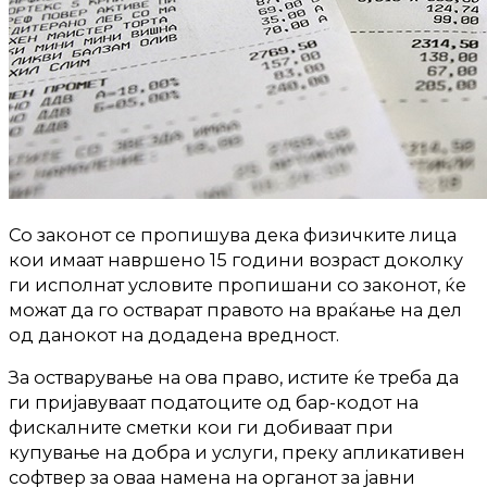
Со законот се пропишува дека физичките лица
кои имаат навршено 15 години возраст доколку
ги исполнат условите пропишани со законот, ќе
можат да го остварат правото на враќање на дел
од данокот на додадена вредност.
За остварување на ова право, истите ќе треба да
ги пријавуваат податоците од бар-кодот на
фискалните сметки кои ги добиваат при
купување на добра и услуги, преку апликативен
софтвер за оваа намена на органот за јавни