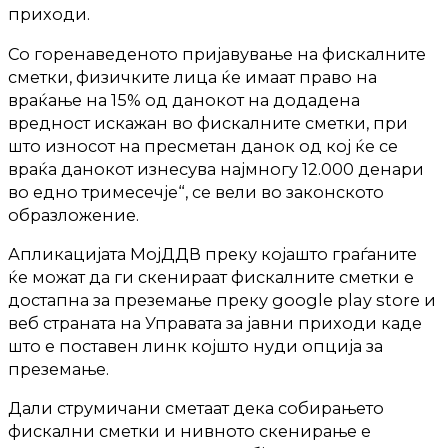
приходи.
Со горенаведеното пријавување на фискалните
сметки, физичките лица ќе имаат право на
враќање на 15% од данокот на додадена
вредност искажан во фискалните сметки, при
што износот на пресметан данок од кој ќе се
враќа данокот изнесува најмногу 12.000 денари
во едно тримесечје“, се вели во законското
образложение.
Апликацијата МојДДВ преку којашто граѓаните
ќе можат да ги скенираат фискалните сметки е
достапна за преземање преку google play store и
веб страната на Управата за јавни приходи каде
што е поставен линк којшто нуди опција за
преземање.
Дали струмичани сметаат дека собирањето
фискални сметки и нивното скенирање е