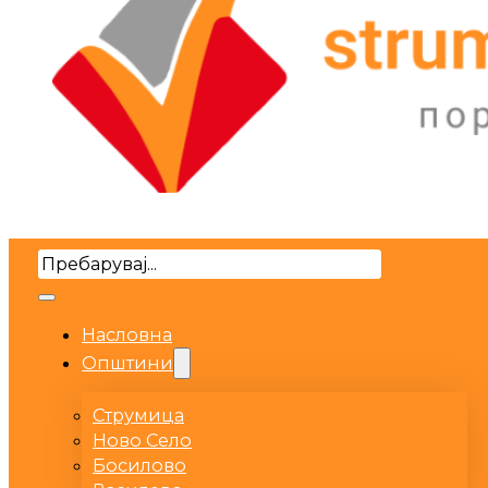
Search
Насловна
Општини
Струмица
Ново Село
Босилово