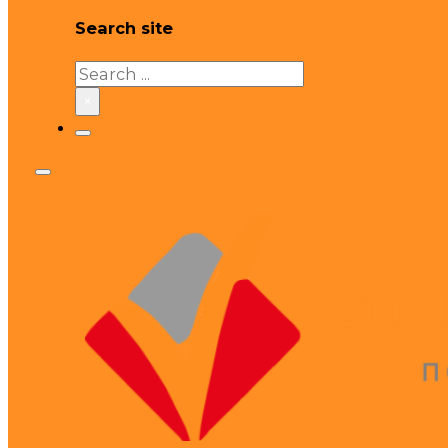
Search site
Search
×