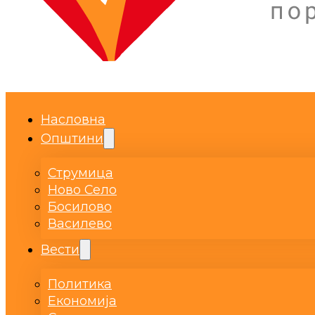
Насловна
Општини
Струмица
Ново Село
Босилово
Василево
Вести
Политика
Економија