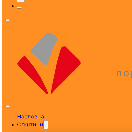
Насловна
Општини