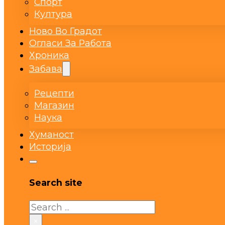
Спорт
Култура
Ново Во Градот
Огласи За Работа
Хроника
Забава
Рецепти
Магазин
Наука
Хуманост
Историја
Search site
Search
×