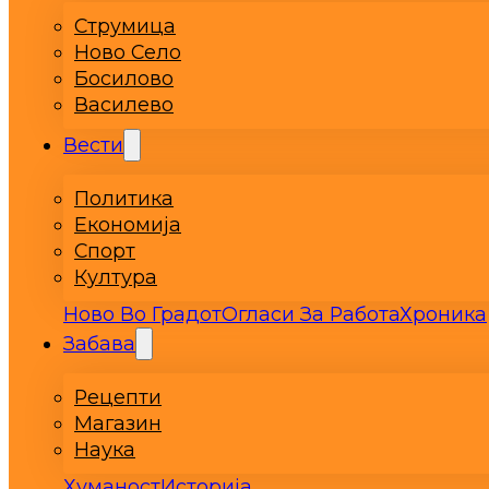
Струмица
Ново Село
Босилово
Василево
Вести
Политика
Економија
Спорт
Култура
Ново Во Градот
Огласи За Работа
Хроника
Забава
Рецепти
Магазин
Наука
Хуманост
Историја